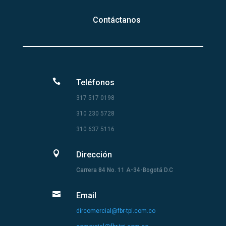
Contáctanos

Teléfonos
317 517 0198
310 230 5728
310 637 5116

Dirección
Carrera 84 No. 11 A-34-Bogotá D.C

Email
dircomercial@fbr-tpi.com.co