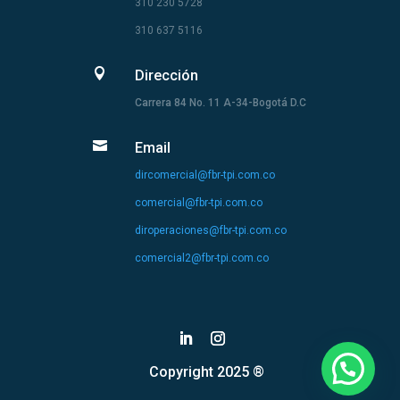
310 230 5728
310 637 5116

Dirección
Carrera 84 No. 11 A-34-Bogotá D.C

Email
dircomercial@fbr-tpi.com.co
comercial@fbr-tpi.com.co
diroperaciones@fbr-tpi.com.co
comercial2@fbr-tpi.com.co
Copyright 2025 ®