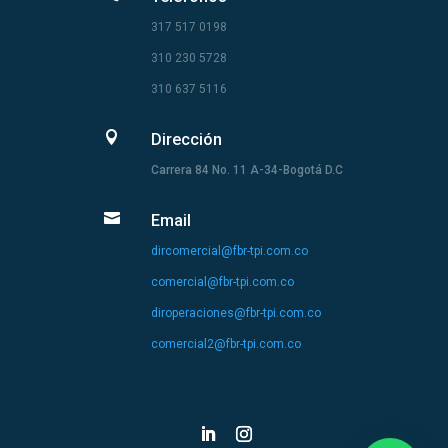
317 517 0198
310 230 5728
310 637 5116

Dirección
Carrera 84 No. 11 A-34-Bogotá D.C

Email
dircomercial@fbr-tpi.com.co
comercial@fbr-tpi.com.co
diroperaciones@fbr-tpi.com.co
comercial2@fbr-tpi.com.co