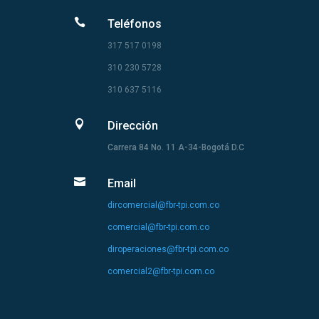

Teléfonos
317 517 0198
310 230 5728
310 637 5116

Dirección
Carrera 84 No. 11 A-34-Bogotá D.C

Email
dircomercial@fbr-tpi.com.co
comercial@fbr-tpi.com.co
diroperaciones@fbr-tpi.com.co
comercial2@fbr-tpi.com.co