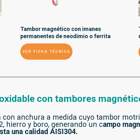
Tambor magnético con imanes
permanentes de neodimio o ferrita
VER FICHA TÉCNICA
noxidable con tambores magnétic
a con anchura a medida cuyo tambor motri
 hierro y boro, generando un c
ampo magné
sta una calidad AISI304.