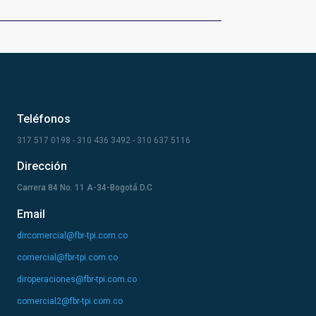
Teléfonos
317 517 0198 - 310 436 3492 - 310 637 5116
Dirección
Carrera 84 No. 11 A-34-Bogotá D.C
Email
dircomercial@fbr-tpi.com.co
comercial@fbr-tpi.com.co
diroperaciones@fbr-tpi.com.co
comercial2@fbr-tpi.com.co