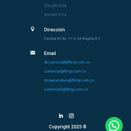
310 230 5728
310 637 5116

Dirección
Carrera 84 No. 11 A-34-Bogotá D.C

Email
dircomercial@fbr-tpi.com.co
comercial@fbr-tpi.com.co
diroperaciones@fbr-tpi.com.co
comercial2@fbr-tpi.com.co
Copyright 2025 ®