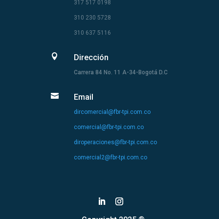
317 517 0198
310 230 5728
310 637 5116

Dirección
Carrera 84 No. 11 A-34-Bogotá D.C

Email
dircomercial@fbr-tpi.com.co
comercial@fbr-tpi.com.co
diroperaciones@fbr-tpi.com.co
comercial2@fbr-tpi.com.co