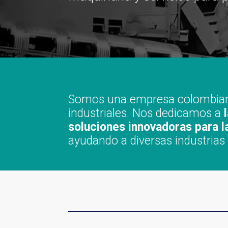
Somos una empresa colombiana 
industriales. Nos dedicamos a
l
soluciones innovadoras para 
ayudando a diversas industrias 