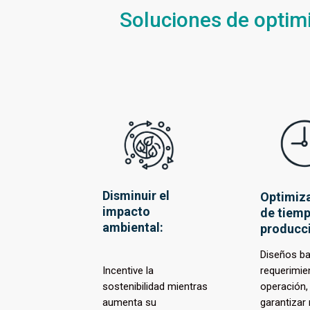
Soluciones de optimi
Disminuir el
Optimiz
impacto
de tiem
ambiental:
producc
Diseños b
Incentive la
requerimie
sostenibilidad mientras
operación,
aumenta su
garantizar