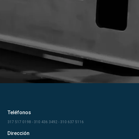
Teléfonos
317 517 0198 - 310 436 3492 - 310 637 5116
Dirección