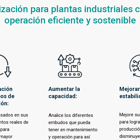
zación para plantas industriales c
operación eficiente y sostenible
ación
Aumentar la
Mejorar
pos de
capacidad:
estabili
ión:
Mejore s
asados en sus
Analice los diferentes
para logra
ntos reales de
embudos que pueda
producció
 para
tener en mantenimiento
disminuye
 mayor
y operación para así